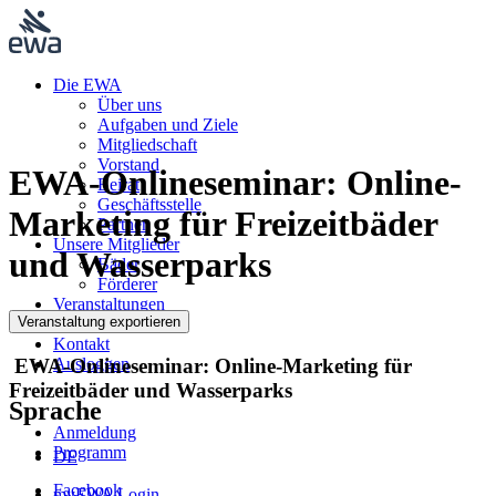
Die EWA
Über uns
Aufgaben und Ziele
Mitgliedschaft
Vorstand
EWA-Onlineseminar: Online-
Beirat
Geschäftsstelle
Marketing für Freizeitbäder
Partner
Unsere Mitglieder
und Wasserparks
Bäder
Förderer
Veranstaltungen
Aktuelles
Kontakt
EWA-Onlineseminar: Online-Marketing für
Ausloggen
Freizeitbäder und Wasserparks
Sprache
Anmeldung
Programm
DE
Facebook
myEWA Login