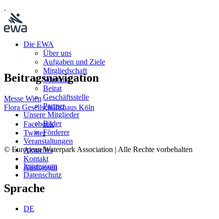
.
Die EWA
Über uns
Aufgaben und Ziele
Mitgliedschaft
Beitragsnavigation
Vorstand
Beirat
Geschäftsstelle
Messe Wien
Partner
Flora Gesellschaftshaus Köln
Unsere Mitglieder
Bäder
Facebook
Förderer
Twitter
Veranstaltungen
© European Waterpark Association | Alle Rechte vorbehalten
Aktuelles
Kontakt
Impressum
Ausloggen
Datenschutz
Sprache
DE